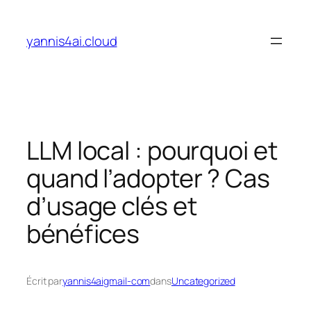
Aller
au
yannis4ai.cloud
contenu
LLM local : pourquoi et
quand l’adopter ? Cas
d’usage clés et
bénéfices
Écrit par
yannis4aigmail-com
dans
Uncategorized