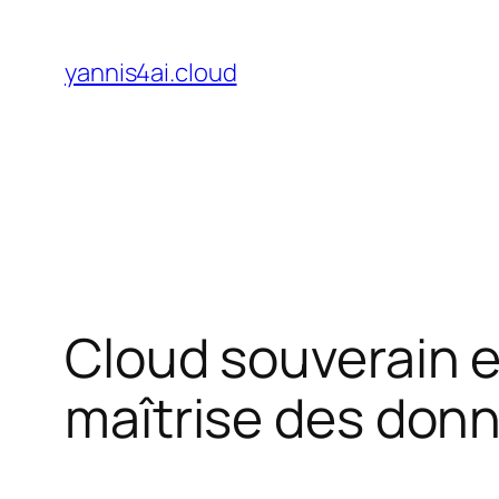
Aller
au
yannis4ai.cloud
contenu
Cloud souverain e
maîtrise des don