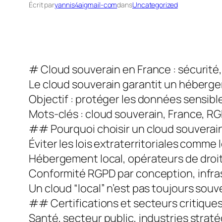
Écrit par
yannis4aigmail-com
dans
Uncategorized
# Cloud souverain en France : sécurité
Le cloud souverain garantit un hébergem
Objectif : protéger les données sensibl
Mots-clés : cloud souverain, France, R
## Pourquoi choisir un cloud souverain 
Éviter les lois extraterritoriales comme 
Hébergement local, opérateurs de droit 
Conformité RGPD par conception, infrast
Un cloud “local” n’est pas toujours souv
## Certifications et secteurs critique
Santé, secteur public, industries straté