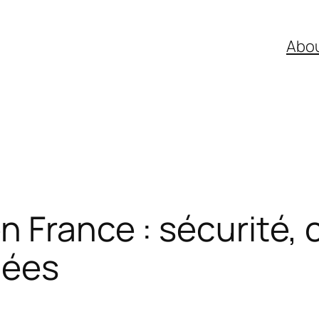
Abou
n France : sécurité, 
nées