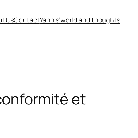
t Us
Contact
Yannis’world and thoughts
conformité et