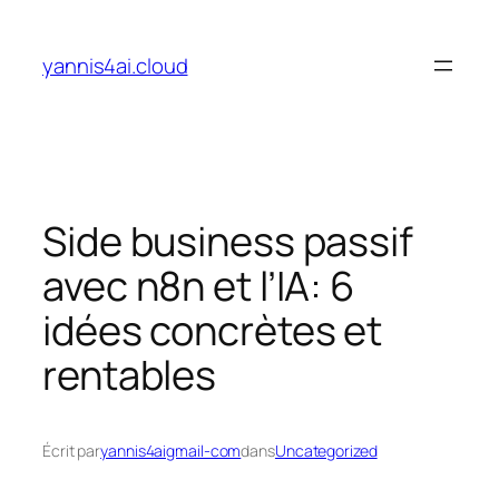
Aller
au
yannis4ai.cloud
contenu
Side business passif
avec n8n et l’IA: 6
idées concrètes et
rentables
Écrit par
yannis4aigmail-com
dans
Uncategorized